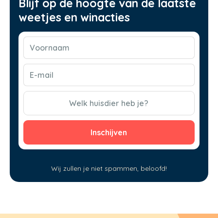
Blijf op de hoogte van de laatste
weetjes en winacties
Voornaam
(Vereist)
E-
mail
(Vereist)
CAPTCHA
Welk huisdier heb je?
Wij zullen je niet spammen, beloofd!