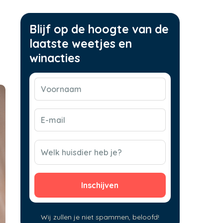
Blijf op de hoogte van de
laatste weetjes en
winacties
Voornaam
(Vereist)
E-
mail
(Vereist)
CAPTCHA
Welk huisdier heb je?
Wij zullen je niet spammen, beloofd!