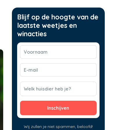
Blijf op de hoogte van de
laatste weetjes en
winacties
Voornaam
(Vereist)
E-
mail
(Vereist)
CAPTCHA
Welk huisdier heb je?
Wij zullen je niet spammen, beloofd!