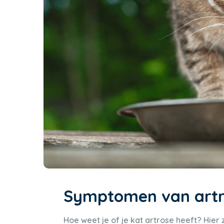
Symptomen van artro
Hoe weet je of je kat artrose heeft? Hi