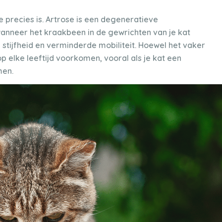
 precies is. Artrose is een degeneratieve
anneer het kraakbeen in de gewrichten van je kat
n, stijfheid en verminderde mobiliteit. Hoewel het vaker
p elke leeftijd voorkomen, vooral als je kat een
men.