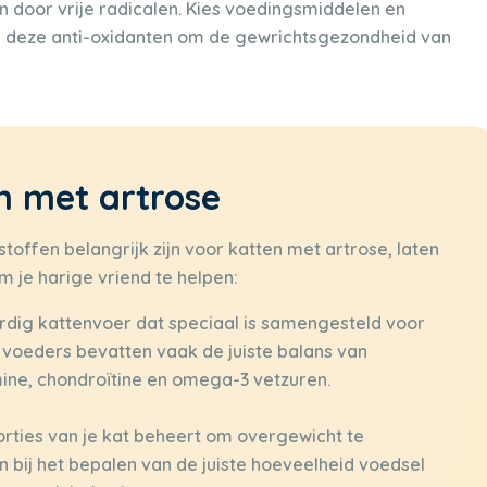
 door vrije radicalen. Kies voedingsmiddelen en
an deze anti-oxidanten om de gewrichtsgezondheid van
en met artrose
ffen belangrijk zijn voor katten met artrose, laten
m je harige vriend te helpen:
dig kattenvoer dat speciaal is samengesteld voor
voeders bevatten vaak de juiste balans van
ne, chondroïtine en omega-3 vetzuren.
orties van je kat beheert om overgewicht te
 bij het bepalen van de juiste hoeveelheid voedsel