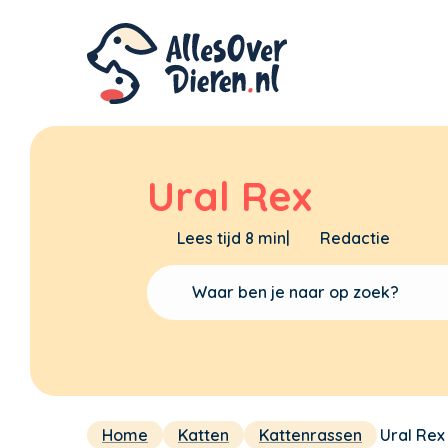
Ural Rex
Lees tijd 8 min
|
Redactie
Home
Katten
Kattenrassen
Ural Rex