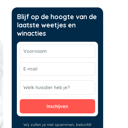
Blijf op de hoogte van de
laatste weetjes en
winacties
Voornaam
(Vereist)
E-
mail
(Vereist)
CAPTCHA
Welk huisdier heb je?
Wij zullen je niet spammen, beloofd!