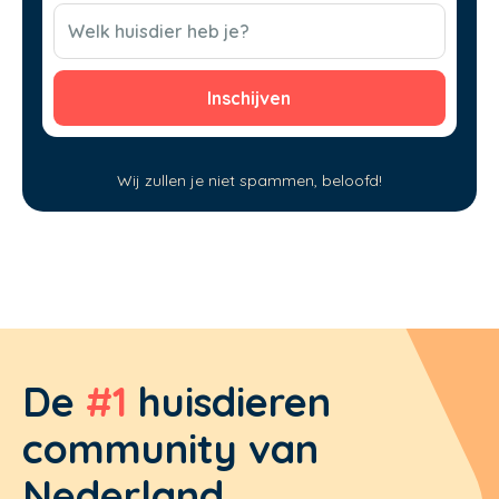
(Vereist)
CAPTCHA
Welk huisdier heb je?
Wij zullen je niet spammen, beloofd!
De
#1
huisdieren
community van
Nederland