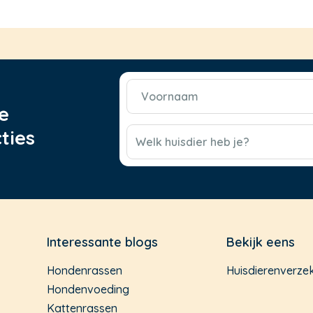
Voornaam
(Vereist)
e
CAPTCHA
ties
Welk huisdier heb je?
Interessante blogs
Bekijk eens
Hondenrassen
Huisdierenverze
Hondenvoeding
Kattenrassen