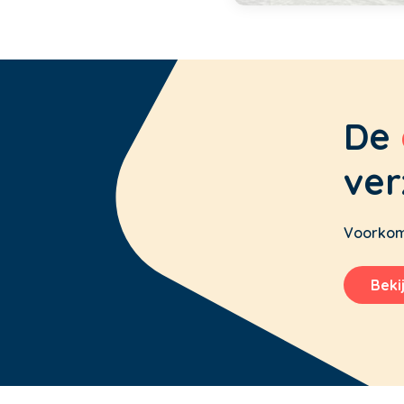
De
ver
Voorkom 
Beki