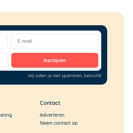
E-
mail
(Vereist)
Wij zullen je niet spammen, beloofd!
Contact
kering
Adverteren
Neem contact op