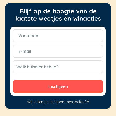
Blijf op de hoogte van de
laatste weetjes en winacties
Voornaam
(Vereist)
E-
mail
(Vereist)
CAPTCHA
Welk huisdier heb je?
Wij zullen je niet spammen, beloofd!