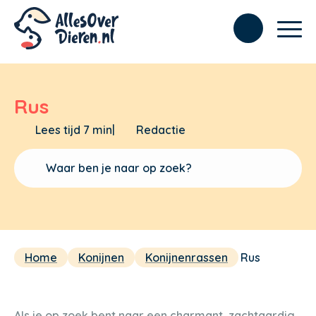
Rus
Lees tijd 7 min
|
Redactie
Home
Konijnen
Konijnenrassen
Rus
Als je op zoek bent naar een charmant, zachtaardig