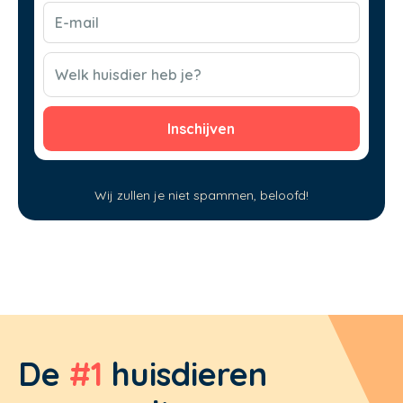
E-
mail
(Vereist)
CAPTCHA
Welk huisdier heb je?
Wij zullen je niet spammen, beloofd!
De
#1
huisdieren