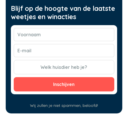
Blijf op de hoogte van de laatste
weetjes en winacties
Voornaam
(Vereist)
E-
mail
(Vereist)
CAPTCHA
Welk huisdier heb je?
Wij zullen je niet spammen, beloofd!