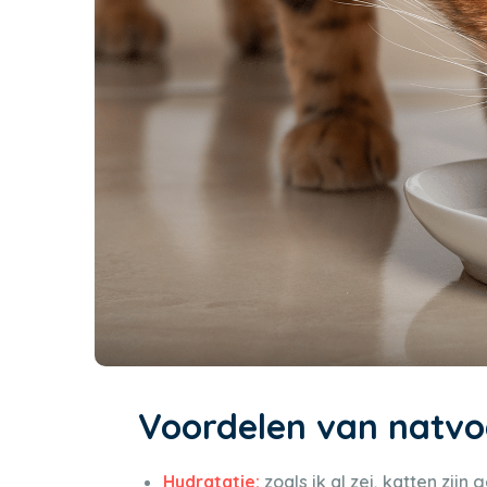
Voordelen van natvo
Hydratatie:
zoals ik al zei, katten zij