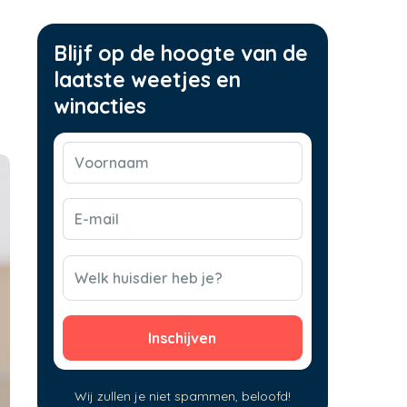
Blijf op de hoogte van de
laatste weetjes en
winacties
Voornaam
(Vereist)
E-
mail
(Vereist)
CAPTCHA
Welk huisdier heb je?
Wij zullen je niet spammen, beloofd!