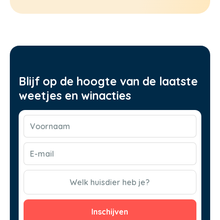
Blijf op de hoogte van de laatste
weetjes en winacties
Voornaam
(Vereist)
E-
mail
(Vereist)
CAPTCHA
Welk huisdier heb je?