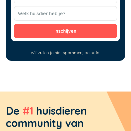
(Vereist)
CAPTCHA
Welk huisdier heb je?
Wij zullen je niet spammen, beloofd!
De
#1
huisdieren
community van