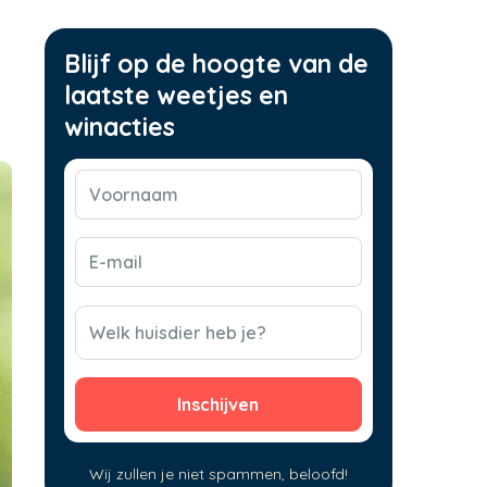
Blijf op de hoogte van de
laatste weetjes en
winacties
Voornaam
(Vereist)
E-
mail
(Vereist)
CAPTCHA
Welk huisdier heb je?
Wij zullen je niet spammen, beloofd!