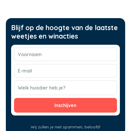
Blijf op de hoogte van de laatste
weetjes en winacties
Voornaam
(Vereist)
E-
mail
(Vereist)
CAPTCHA
Welk huisdier heb je?
Wij zullen je niet spammen, beloofd!