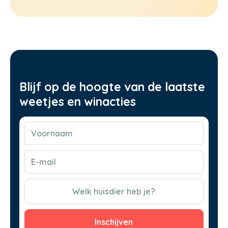
Blijf op de hoogte van de laatste
weetjes en winacties
Voornaam
(Vereist)
E-
mail
(Vereist)
CAPTCHA
Welk huisdier heb je?