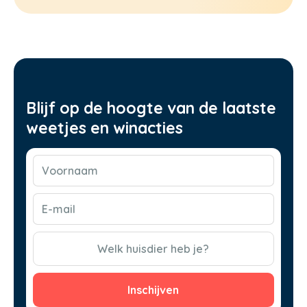
Blijf op de hoogte van de laatste
weetjes en winacties
Voornaam
(Vereist)
E-
mail
(Vereist)
CAPTCHA
Welk huisdier heb je?