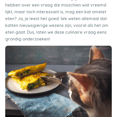
hebben over een vraag die misschien wat vreemd
lijkt, maar toch interessant is, mag een kat omelet
eten? Ja, je leest het goed. We weten allemaal dat
katten nieuwsgierige wezens zijn, vooral als het om
eten gaat. Dus, laten we deze culinaire vraag eens
grondig onderzoeken!