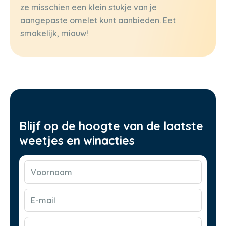
ze misschien een klein stukje van je
aangepaste omelet kunt aanbieden. Eet
smakelijk, miauw!
Blijf op de hoogte van de laatste
weetjes en winacties
Voornaam
(Vereist)
E-
mail
(Vereist)
CAPTCHA