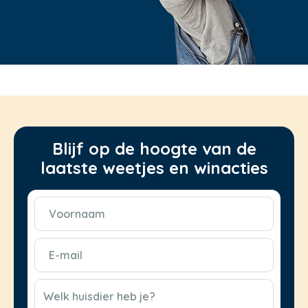
Blijf op de hoogte van de
laatste weetjes en winacties
Voornaam
(Vereist)
E-
mail
(Vereist)
CAPTCHA
Welk huisdier heb je?