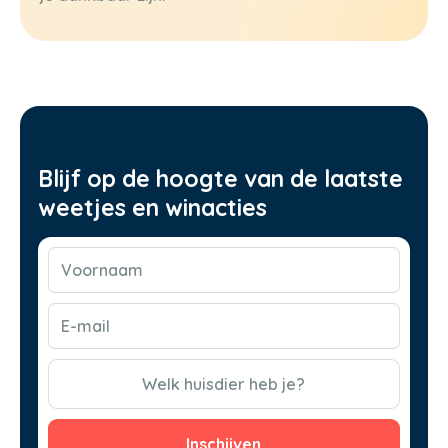
Blijf op de hoogte van de laatste
weetjes en winacties
Voornaam
(Vereist)
E-
mail
(Vereist)
CAPTCHA
Welk huisdier heb je?