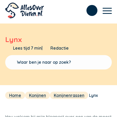
Lynx
Lees tijd 7 min
|
Redactie
Home
Konijnen
Konijnenrassen
Lynx
Hey welcom bij mijn blogpost over een van de meest