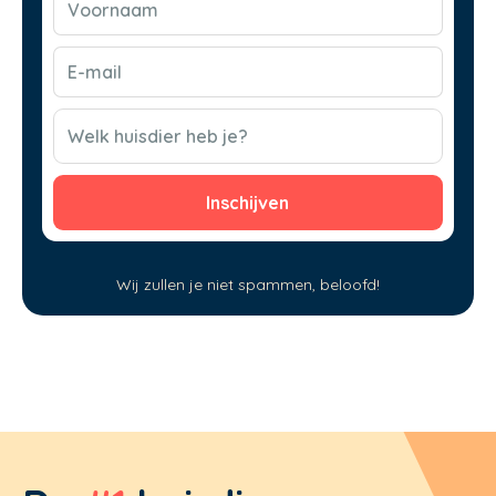
(Vereist)
E-
mail
(Vereist)
CAPTCHA
Welk huisdier heb je?
Wij zullen je niet spammen, beloofd!