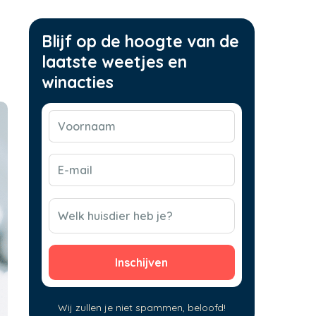
Blijf op de hoogte van de
laatste weetjes en
winacties
Voornaam
(Vereist)
E-
mail
(Vereist)
CAPTCHA
Welk huisdier heb je?
Wij zullen je niet spammen, beloofd!