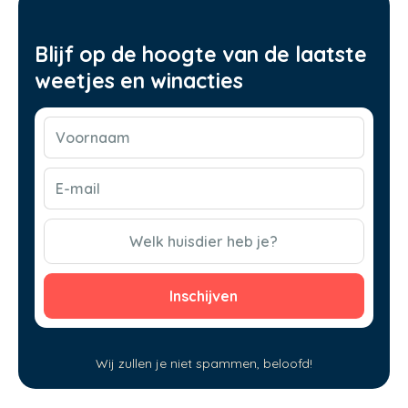
Blijf op de hoogte van de laatste
weetjes en winacties
Voornaam
(Vereist)
E-
mail
(Vereist)
CAPTCHA
Welk huisdier heb je?
Wij zullen je niet spammen, beloofd!