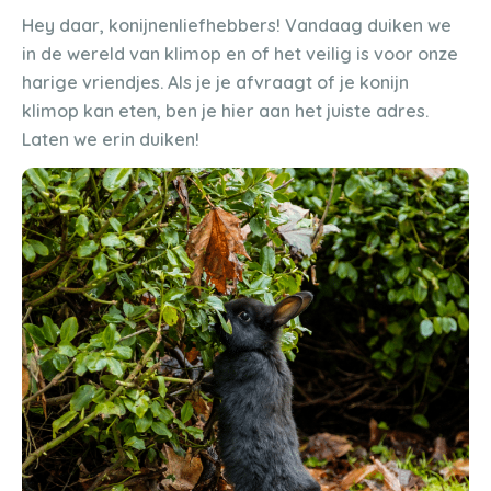
Hey daar, konijnenliefhebbers! Vandaag duiken we
in de wereld van klimop en of het veilig is voor onze
harige vriendjes. Als je je afvraagt of je konijn
klimop kan eten, ben je hier aan het juiste adres.
Laten we erin duiken!