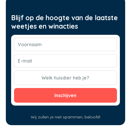
Blijf op de hoogte van de laatste
weetjes en winacties
Voornaam
(Vereist)
E-
mail
(Vereist)
CAPTCHA
Welk huisdier heb je?
Wij zullen je niet spammen, beloofd!