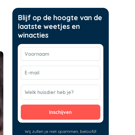
Blijf op de hoogte van de
laatste weetjes en
winacties
Voornaam
(Vereist)
E-
mail
(Vereist)
CAPTCHA
Welk huisdier heb je?
Wij zullen je niet spammen, beloofd!