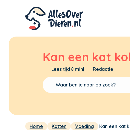
Kan een kat ko
Lees tijd 8 min
|
Redactie
Home
Katten
Voeding
Kan een kat k