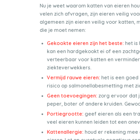
Nu je weet waarom katten van eieren houd
velen zich afvragen, zijn eieren veilig vo
algemeen zijn eieren veilig voor katten,
die je moet nemen:
Gekookte eieren zijn het beste:
het is
kan een hardgekookt ei of een zachtge
verteerbaar voor katten en verminder
ziekteverwekkers.
Vermijd rauwe eieren:
het is een goed
risico op salmonellabesmetting met z
Geen toevoegingen:
zorg ervoor dat j
peper, boter of andere kruiden. Gewoon
Portiegrootte:
geef eieren als een tra
veel eieren kunnen leiden tot een onev
Kattenallergie:
houd er rekening mee d