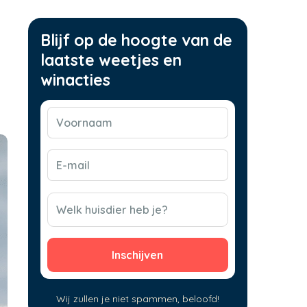
Blijf op de hoogte van de
laatste weetjes en
winacties
Voornaam
(Vereist)
E-
mail
(Vereist)
CAPTCHA
Welk huisdier heb je?
Wij zullen je niet spammen, beloofd!