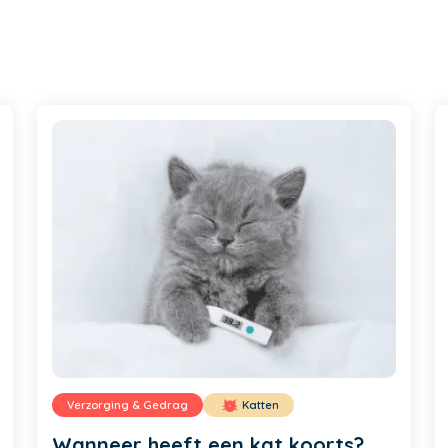
Verzorging & Gedrag
Katten
Wanneer heeft een kat koorts?