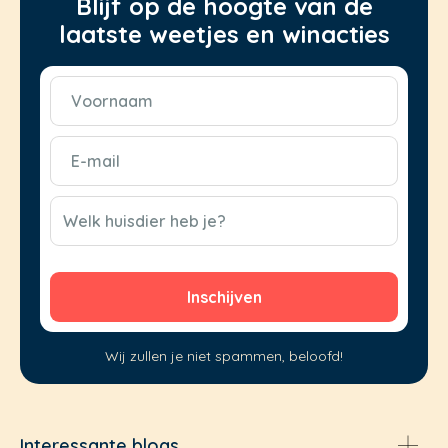
Blijf op de hoogte van de
laatste weetjes en winacties
Voornaam
(Vereist)
E-
mail
(Vereist)
CAPTCHA
Welk huisdier heb je?
Wij zullen je niet spammen, beloofd!
Interessante blogs