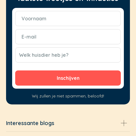
Voornaam
(Vereist)
E-
mail
(Vereist)
CAPTCHA
Welk huisdier heb je?
Wij zullen je niet spammen, beloofd!
Interessante blogs