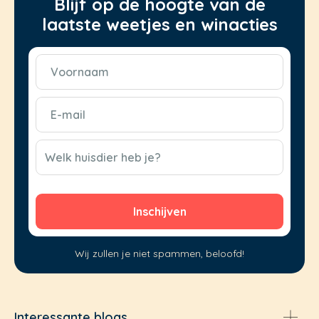
Blijf op de hoogte van de
laatste weetjes en winacties
Voornaam
(Vereist)
E-
mail
(Vereist)
CAPTCHA
Welk huisdier heb je?
Wij zullen je niet spammen, beloofd!
Interessante blogs