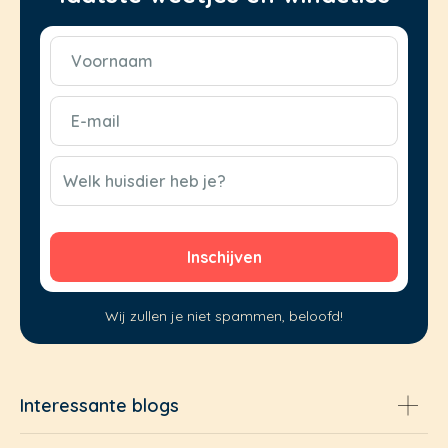
Voornaam
(Vereist)
E-
mail
(Vereist)
CAPTCHA
Welk huisdier heb je?
Wij zullen je niet spammen, beloofd!
Interessante blogs