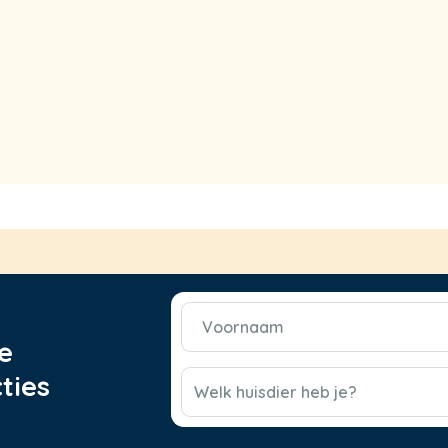
Voornaam
(Vereist)
e
CAPTCHA
ties
Welk huisdier heb je?