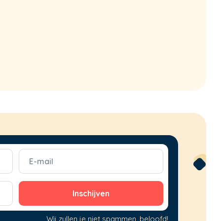
E-
mail
(Vereist)
Wij zullen je niet spammen, beloofd!