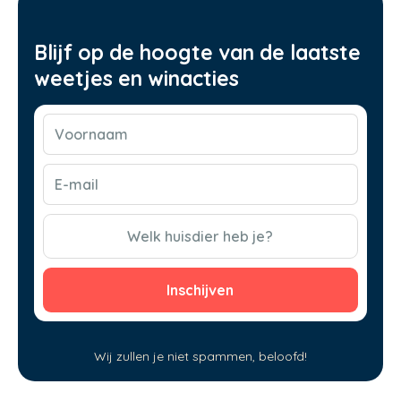
Blijf op de hoogte van de laatste
weetjes en winacties
Voornaam
(Vereist)
E-
mail
(Vereist)
CAPTCHA
Welk huisdier heb je?
Wij zullen je niet spammen, beloofd!