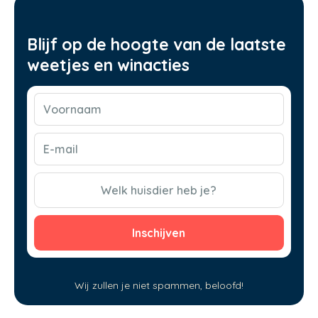
Blijf op de hoogte van de laatste
weetjes en winacties
Voornaam
(Vereist)
E-
mail
(Vereist)
CAPTCHA
Welk huisdier heb je?
Wij zullen je niet spammen, beloofd!